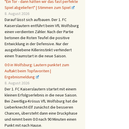
"Ein Tor - dann hätten wir das fast perfekte
Spiel abgeliefert" | Stimmen zum Spiel
8. August 2026
Darauf lässt sich aufbauen. Der 1. FC
Kaiserslautern entführt beim VfL Wolfsburg
einen verdienten Zähler. Nach der Partie
betonen die Roten Teufel die positive
Entwicklung in der Defensive. Nur der
ausgebliebene Killerinstinkt verhindert
einen Traumstart in die neue Saison.
0:0 in Wolfsburg: Lautern punktet zum
Auftakt beim Topfavoriten |
Ergebnismeldung
8. August 2026
Der 1. FC Kaiserslautern startet mit einem
kleinen Erfolgserlebnis in die neue Saison.
Bei Zweitliga-Krösus VfL Wolfsburg hat die
Lieberknecht-Elf zunächst die besseren
Chancen, übersteht dann eine Druckphase
und nimmt beim 0:0 nach 90 Minuten einen
Punkt mit nach Hause.