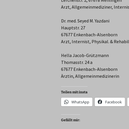
Lerchenstr. 2, 67678 Mehlingen
Arzt, Allgemeinmediziner, Interni
Dr. med. Seyed M. Yazdani
Hauptstr. 27
67677 Enkenbach-Alsenborn
Arzt, Internist, Physikal. & Rehabil
Hella Jacob-Grützmann
Thomasstr. 24 a
67677 Enkenbach-Alsenborn
Ärztin, Allgemeinmedizinerin
Teilen mit:insta
WhatsApp
Facebook
Gefällt mir: