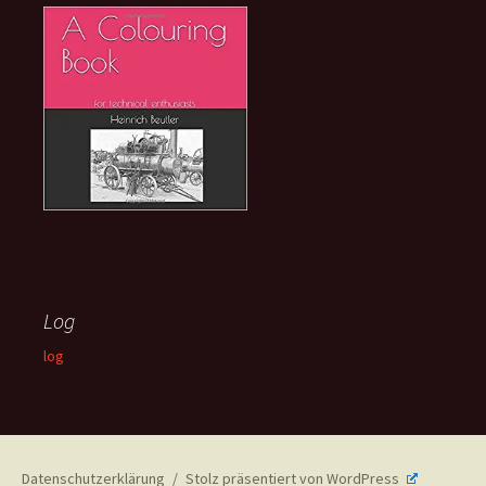
Log
log
Datenschutzerklärung
Stolz präsentiert von WordPress