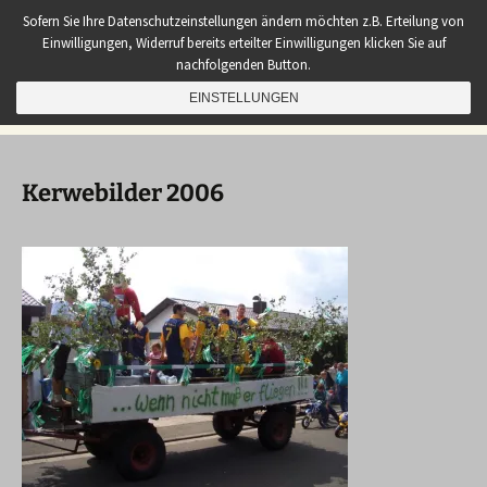
Zum
Sembach Aktuell
Sofern Sie Ihre Datenschutzeinstellungen ändern möchten z.B. Erteilung von
Inhalt
Einwilligungen, Widerruf bereits erteilter Einwilligungen klicken Sie auf
Neues aus unserem Dorf
springen
nachfolgenden Button.
Suchen
EINSTELLUNGEN
Menü
nach:
Kerwebilder 2006