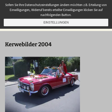
Zum
Sembach Aktuell
Sofern Sie Ihre Datenschutzeinstellungen ändern möchten z.B. Erteilung von
Inhalt
Einwilligungen, Widerruf bereits erteilter Einwilligungen klicken Sie auf
Neues aus unserem Dorf
springen
nachfolgenden Button.
Suchen
EINSTELLUNGEN
Menü
nach:
Kerwebilder 2004