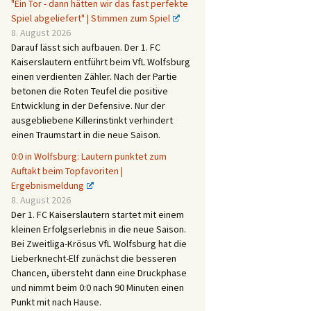
"Ein Tor - dann hätten wir das fast perfekte
Spiel abgeliefert" | Stimmen zum Spiel
8. August 2026
Darauf lässt sich aufbauen. Der 1. FC
Kaiserslautern entführt beim VfL Wolfsburg
einen verdienten Zähler. Nach der Partie
betonen die Roten Teufel die positive
Entwicklung in der Defensive. Nur der
ausgebliebene Killerinstinkt verhindert
einen Traumstart in die neue Saison.
0:0 in Wolfsburg: Lautern punktet zum
Auftakt beim Topfavoriten |
Ergebnismeldung
8. August 2026
Der 1. FC Kaiserslautern startet mit einem
kleinen Erfolgserlebnis in die neue Saison.
Bei Zweitliga-Krösus VfL Wolfsburg hat die
Lieberknecht-Elf zunächst die besseren
Chancen, übersteht dann eine Druckphase
und nimmt beim 0:0 nach 90 Minuten einen
Punkt mit nach Hause.