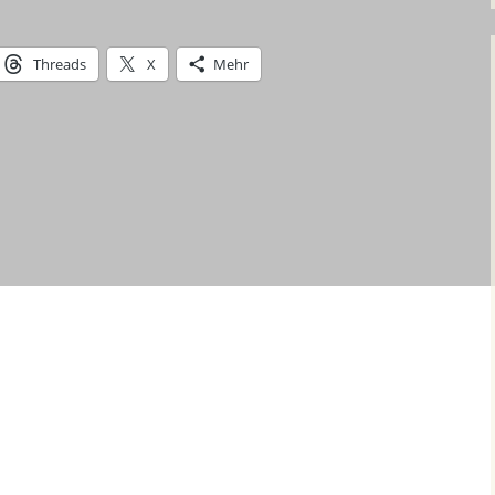
Apotheken / Pharmacy
Kerwebilder 2004
Threads
X
Mehr
Bank
Gemarkungsumgang 2004
Gas Wasser Strom
Kerwebilder 2005
Kindergarten
Kerwebilder 2006
Mehrzweckhalle
Kerwebilder 2007
/exhibition and event hall
Gemarkungsumgang 2007
Kirchen / Church
Kerwebilder 2008
Notdienste / emergency
service
Gemarkungsumgang 2008
Restaurants in Sembach
Kerwebilder 2009
Kerwebilder 2010