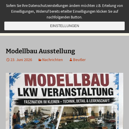
Zum
Sembach Aktuell
Sofern Sie Ihre Datenschutzeinstellungen ändern möchten z.B. Erteilung von
Inhalt
Einwilligungen, Widerruf bereits erteilter Einwilligungen klicken Sie auf
Neues aus unserem Dorf
springen
nachfolgenden Button.
Suchen
EINSTELLUNGEN
Menü
nach:
Modellbau Ausstellung
23. Juni 2026
Nachrichten
Beutler