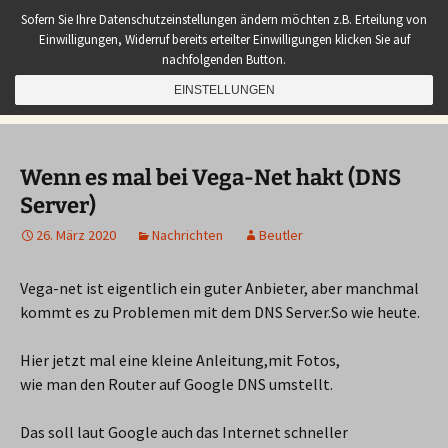
Zum
Sembach Aktuell
Sofern Sie Ihre Datenschutzeinstellungen ändern möchten z.B. Erteilung von
Inhalt
Einwilligungen, Widerruf bereits erteilter Einwilligungen klicken Sie auf
Neues aus unserem Dorf
springen
nachfolgenden Button.
Suchen
EINSTELLUNGEN
Menü
nach:
Wenn es mal bei Vega-Net hakt (DNS
Server)
26. März 2020
Nachrichten
Beutler
Vega-net ist eigentlich ein guter Anbieter, aber manchmal
kommt es zu Problemen mit dem DNS Server.So wie heute.
Hier jetzt mal eine kleine Anleitung,mit Fotos,
wie man den Router auf Google DNS umstellt.
Das soll laut Google auch das Internet schneller