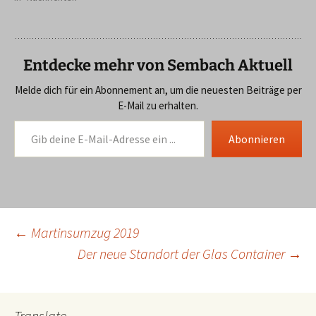
Ukraine flüchten müssen,
schnell und unbürokratisch
zu helfen. Aus diesem Grund
haben wir in
Entdecke mehr von Sembach Aktuell
Zusammenarbeit mit einigen
anderen Pastoren und
Melde dich für ein Abonnement an, um die neuesten Beiträge per
Gemeinden in der nahen
E-Mail zu erhalten.
Umgebung mit viel…
Gib deine E-Mail-Adresse ein ...
Abonnieren
Beitragsnavigation
←
Martinsumzug 2019
Der neue Standort der Glas Container
→
Translate