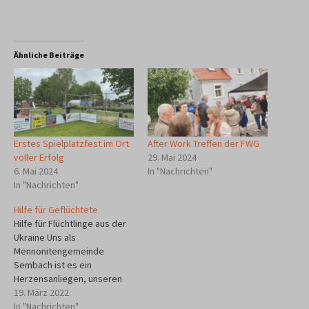
Ähnliche Beiträge
Erstes Spielplatzfest im Ort
After Work Treffen der FWG
voller Erfolg
29. Mai 2024
6. Mai 2024
In "Nachrichten"
In "Nachrichten"
Hilfe für Geflüchtete
Hilfe für Flüchtlinge aus der
Ukraine Uns als
Mennonitengemeinde
Sembach ist es ein
Herzensanliegen, unseren
Mitmenschen, die vor dem
19. März 2022
schrecklichen Krieg aus der
In "Nachrichten"